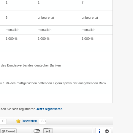
1
1
7
6
unbegrenzt
unbegrenzt
monatlich
monatlich
monatlich
1,000 %
1,000 %
1,000 %
g des Bundesverbandes deutscher Banken
 zu 15% des maßgeblichen haftenden Eigenkapitals der ausgebenden Bank
en Sie sich registrieren
Jetzt registrieren
0
Bewerten
83