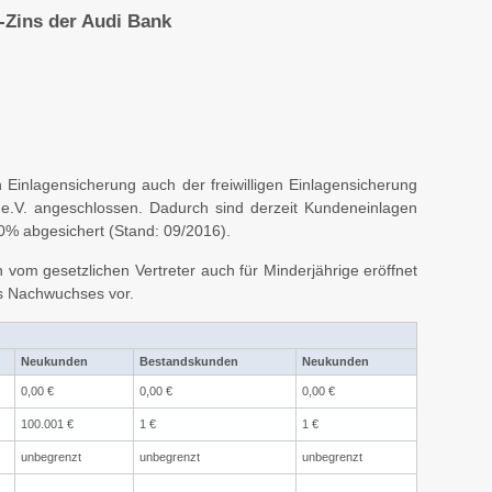
-Zins der Audi Bank
 Einlagensicherung auch der freiwilligen Einlagensicherung
.V. angeschlossen. Dadurch sind derzeit Kundeneinlagen
0% abgesichert (Stand: 09/2016).
vom gesetzlichen Vertreter auch für Minderjährige eröffnet
es Nachwuchses vor.
Neukunden
Bestandskunden
Neukunden
0,00 €
0,00 €
0,00 €
100.001 €
1 €
1 €
unbegrenzt
unbegrenzt
unbegrenzt