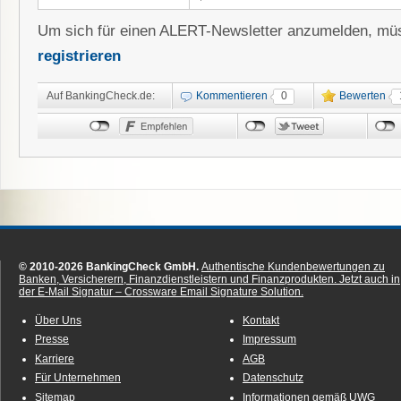
Um sich für einen ALERT-Newsletter anzumelden, müs
registrieren
Auf BankingCheck.de:
Kommentieren
0
Bewerten
© 2010-2026 BankingCheck GmbH.
Authentische Kundenbewertungen zu
Banken, Versicherern, Finanzdienstleistern und Finanzprodukten.
Jetzt auch in
der E-Mail Signatur – Crossware Email Signature Solution.
Über Uns
Kontakt
Presse
Impressum
Karriere
AGB
Für Unternehmen
Datenschutz
Sitemap
Informationen gemäß UWG