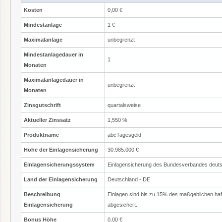
Kosten
0,00 €
Mindestanlage
1 €
Maximalanlage
unbegrenzt
Mindestanlagedauer in
1
Monaten
Maximalanlagedauer in
unbegrenzt
Monaten
Zinsgutschrift
quartalsweise
Aktueller Zinssatz
1,550 %
Produktname
abcTagesgeld
Höhe der Einlagensicherung
30.985.000 €
Einlagensicherungssystem
Einlagensicherung des Bundesverbandes deut
Land der Einlagensicherung
Deutschland - DE
Beschreibung
Einlagen sind bis zu 15% des maßgeblichen ha
Einlagensicherung
abgesichert.
Bonus Höhe
0,00 €