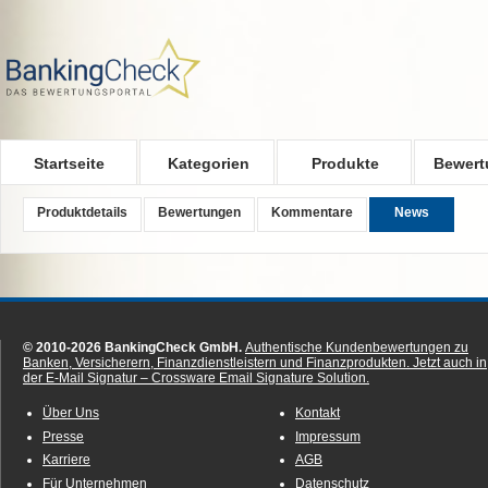
Skip to main content
Startseite
Kategorien
Produkte
Bewert
Produktdetails
Bewertungen
Kommentare
News
© 2010-2026 BankingCheck GmbH.
Authentische Kundenbewertungen zu
Banken, Versicherern, Finanzdienstleistern und Finanzprodukten.
Jetzt auch in
der E-Mail Signatur – Crossware Email Signature Solution.
Über Uns
Kontakt
Presse
Impressum
Karriere
AGB
Für Unternehmen
Datenschutz