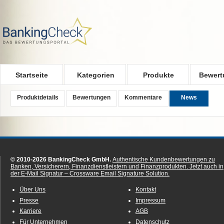
Skip to main content
Startseite
Kategorien
Produkte
Bewert
Produktdetails
Bewertungen
Kommentare
News
© 2010-2026 BankingCheck GmbH.
Authentische Kundenbewertungen zu
Banken, Versicherern, Finanzdienstleistern und Finanzprodukten.
Jetzt auch in
der E-Mail Signatur – Crossware Email Signature Solution.
Über Uns
Kontakt
Presse
Impressum
Karriere
AGB
Für Unternehmen
Datenschutz