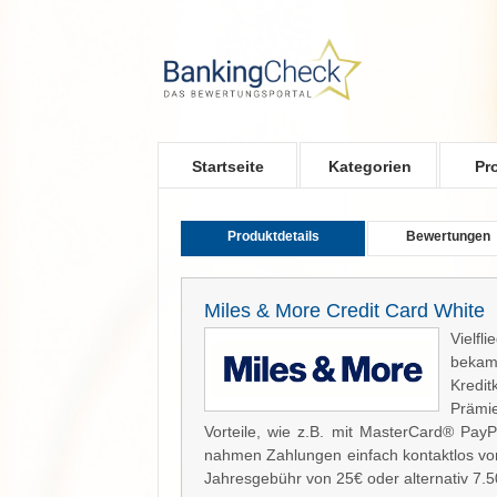
Skip to main content
Startseite
Kategorien
Pr
Produktdetails
Bewertungen
Miles & More Credit Card White
Vielfl
bekam
Kredit
Prämi
Vorteile, wie z.B. mit MasterCard® Pay
nahmen Zahlungen einfach kontaktlos vor.
Jahresgebühr von 25€ oder alternativ 7.