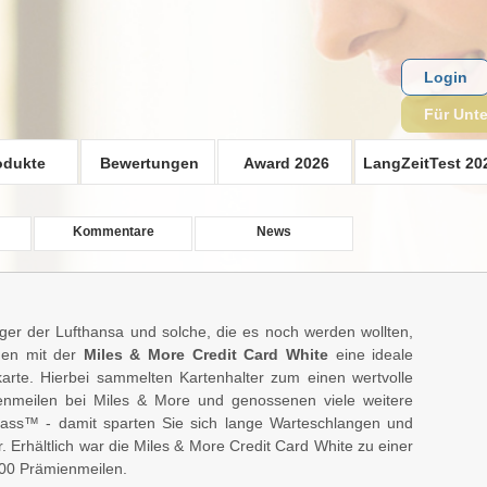
Login
Für Unt
odukte
Bewertungen
Award 2026
LangZeitTest 20
Kommentare
News
ieger der Lufthansa und solche, die es noch werden wollten,
en mit der
Miles & More Credit Card White
eine ideale
karte. Hierbei sammelten Kartenhalter zum einen wertvolle
enmeilen bei Miles & More und genossenen viele weitere
Pass™ - damit sparten Sie sich lange Warteschlangen und
 Erhältlich war die Miles & More Credit Card White zu einer
500 Prämienmeilen.