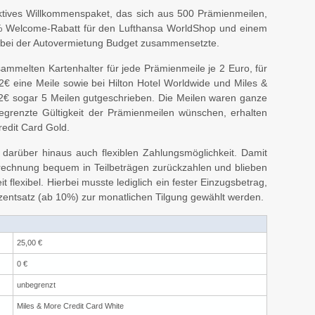
tives Willkommenspaket, das sich aus 500 Prämienmeilen,
% Welcome-Rabatt für den Lufthansa WorldShop und einem
t bei der Autovermietung Budget zusammensetzte.
 sammelten Kartenhalter für jede Prämienmeile je 2 Euro, für
2€ eine Meile sowie bei Hilton Hotel Worldwide und Miles &
 2€ sogar 5 Meilen gutgeschrieben. Die Meilen waren ganze
egrenzte Gültigkeit der Prämienmeilen wünschen, erhalten
redit Card Gold.
 darüber hinaus auch flexiblen Zahlungsmöglichkeit. Damit
brechnung bequem in Teilbeträgen zurückzahlen und blieben
 flexibel. Hierbei musste lediglich ein fester Einzugsbetrag,
entsatz (ab 10%) zur monatlichen Tilgung gewählt werden.
25,00 €
0 €
unbegrenzt
Miles & More Credit Card White