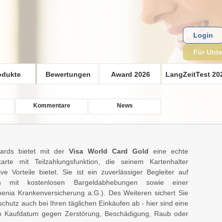
Login
Für Unt
odukte
Bewertungen
Award 2026
LangZeitTest 20
Kommentare
News
ards bietet mit der
Visa World Card Gold
eine echte
karte mit Teilzahlungsfunktion, die seinem Kartenhalter
ive Vorteile bietet. Sie ist ein zuverlässiger Begleiter auf
n mit kostenlosen Bargeldabhebungen sowie einer
enia Krankenversicherung a.G.). Des Weiteren sichert Sie
chutz auch bei Ihren täglichen Einkäufen ab - hier sind eine
em Kaufdatum gegen Zerstörung, Beschädigung, Raub oder