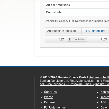
Art der Kreditkarte
Bonus Höhe
Um sich für einen ALERT-Newsletter anzumelden, müss
Auf BankingCheck.de:
Kommentieren
© 2010-2026 BankingCheck GmbH.
Authentische 
Banken, Versicherern, Finanzdienstleistern und Fin
der E-Mail Signatur – Crossware Email Signature Sol
Über Uns
Konta
Presse
Impre
Karriere
AGB
Für Unternehmen
Daten