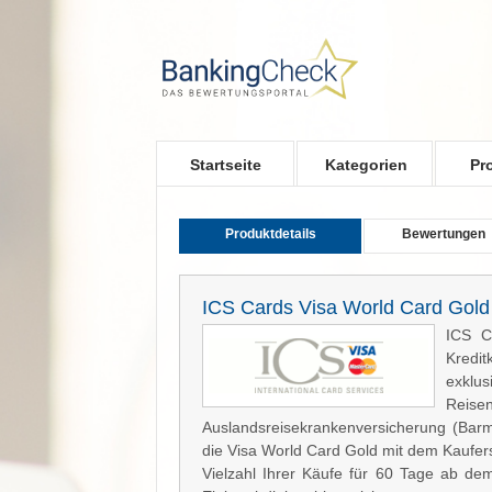
Skip to main content
Startseite
Kategorien
Pr
Produktdetails
Bewertungen
ICS Cards Visa World Card Gold
ICS C
Kredit
exklus
Reise
Auslandsreisekrankenversicherung (Barm
die Visa World Card Gold mit dem Kaufers
Vielzahl Ihrer Käufe für 60 Tage ab d