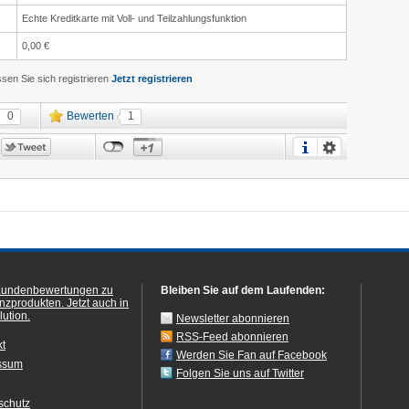
Echte Kreditkarte mit Voll- und Teilzahlungsfunktion
0,00 €
en Sie sich registrieren
Jetzt registrieren
0
Bewerten
1
Kundenbewertungen zu
Bleiben Sie auf dem Laufenden:
anzprodukten.
Jetzt auch in
ution.
Newsletter abonnieren
RSS-Feed abonnieren
kt
Werden Sie Fan auf Facebook
ssum
Folgen Sie uns auf Twitter
schutz