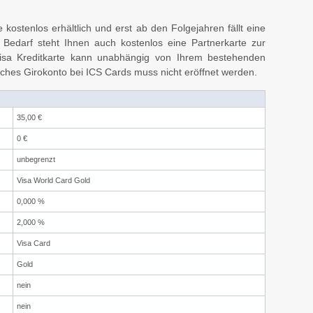
e kostenlos erhältlich und erst ab den Folgejahren fällt eine
Bedarf steht Ihnen auch kostenlos eine Partnerkarte zur
isa Kreditkarte kann unabhängig von Ihrem bestehenden
ches Girokonto bei ICS Cards muss nicht eröffnet werden.
35,00 €
0 €
unbegrenzt
Visa World Card Gold
0,000 %
2,000 %
Visa Card
Gold
nein
nein