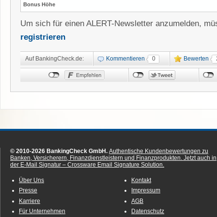
Bonus Höhe
Um sich für einen ALERT-Newsletter anzumelden, müs
registrieren
Auf BankingCheck.de:
Kommentieren
0
Bewerten
© 2010-2026 BankingCheck GmbH.
Authentische Kundenbewertungen zu
Banken, Versicherern, Finanzdienstleistern und Finanzprodukten.
Jetzt auch in
der E-Mail Signatur – Crossware Email Signature Solution.
Über Uns
Kontakt
Presse
Impressum
Karriere
AGB
Für Unternehmen
Datenschutz