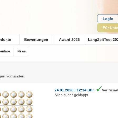
Login
Für Unt
odukte
Bewertungen
Award 2026
LangZeitTest 20
entare
News
gen vorhanden.
24.01.2020 | 12:14 Uhr
Verifizier
Alles super geklappt