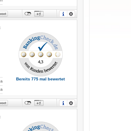
t
Bereits 775 mal bewertet
Ja
Ja
t