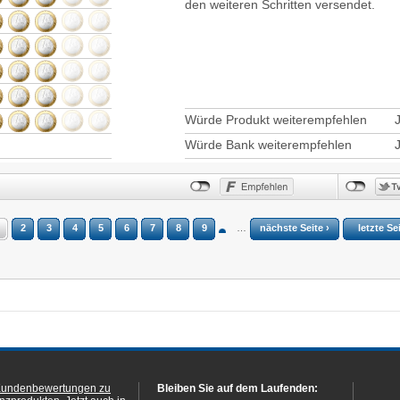
den weiteren Schritten versendet.
Würde Produkt weiterempfehlen
Würde Bank weiterempfehlen
2
3
4
5
6
7
8
9
…
nächste Seite ›
letzte Se
Kundenbewertungen zu
Bleiben Sie auf dem Laufenden: