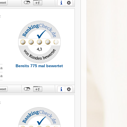
t
Bereits 775 mal bewertet
Ja
Ja
t