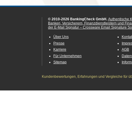
© 2010-2026 BankingCheck GmbH.
Authentische 
Banken, Versicherern, Finanzdienstleistern und Fin
der E-Mail Signatur – Crossware Email Signature Sol
Über Uns
Konta
Presse
Impre
Karriere
AGB
Für Unternehmen
Daten
Sitemap
Infor
Kundenbewertungen, Erfahrungen und Vergleiche für übe