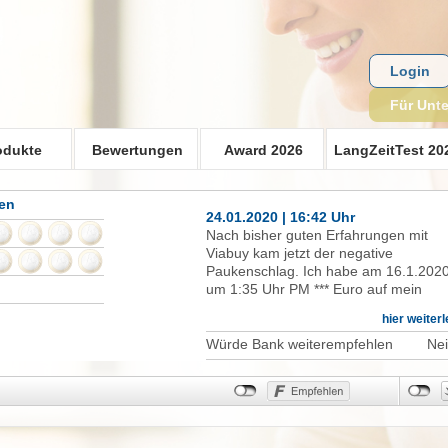
Login
Für Unt
odukte
Bewertungen
Award 2026
LangZeitTest 20
en
24.01.2020 | 16:42 Uhr
Nach bisher guten Erfahrungen mit
Viabuy kam jetzt der negative
Paukenschlag. Ich habe am 16.1.202
um 1:35 Uhr PM *** Euro auf mein
Girokonto buchen lassen. Der Betrag
hier weiter
wurde logischerweise sofort abgebuch
vom Kartenguthaben. Nachdem am
Würde Bank weiterempfehlen
Ne
21.1. das Geld immer noch nicht auf
meinem Konto war, habe ich dies per
Mail beanstandet. "Lapidare Antwort:
SEPA-Überweisungen dauern 1-4
Tage. Das Geld müsste heute oder