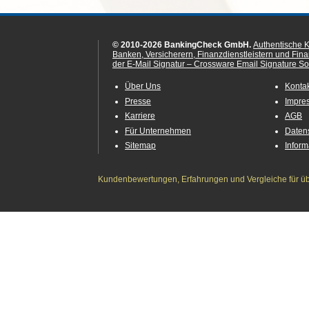
© 2010-2026 BankingCheck GmbH.
Authentische 
Banken, Versicherern, Finanzdienstleistern und Fin
der E-Mail Signatur – Crossware Email Signature Sol
Über Uns
Konta
Presse
Impre
Karriere
AGB
Für Unternehmen
Daten
Sitemap
Infor
Kundenbewertungen, Erfahrungen und Vergleiche für übe