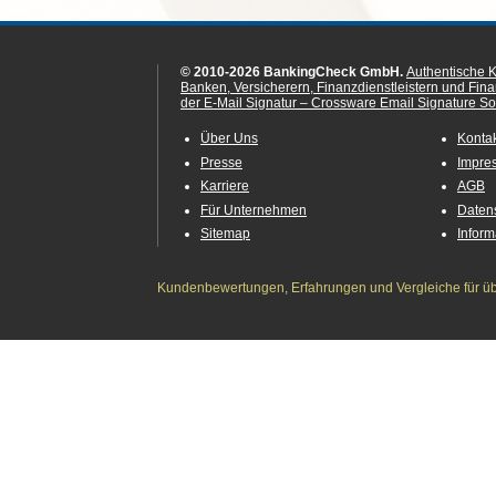
© 2010-2026 BankingCheck GmbH.
Authentische 
Banken, Versicherern, Finanzdienstleistern und Fin
der E-Mail Signatur – Crossware Email Signature Sol
Über Uns
Konta
Presse
Impre
Karriere
AGB
Für Unternehmen
Daten
Sitemap
Infor
Kundenbewertungen, Erfahrungen und Vergleiche für übe