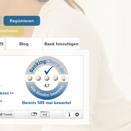
Registrieren
ernehmen
25
Blog
Bank hinzufügen
t
,
en
rlesen >>
Ja
Bereits 589 mal bewertet