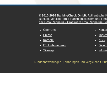
© 2010-2026 BankingCheck GmbH.
Authentische 
Banken, Versicherern, Finanzdienstleistern und Fin
der E-Mail Signatur – Crossware Email Signature Sol
Über Uns
Konta
Presse
Impre
Karriere
AGB
Für Unternehmen
Daten
Sitemap
Infor
Kundenbewertungen, Erfahrungen und Vergleiche für übe