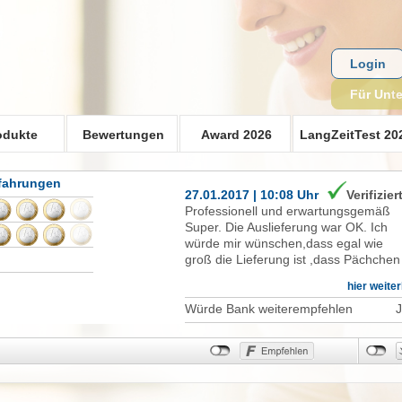
Login
Für Unt
odukte
Bewertungen
Award 2026
LangZeitTest 20
fahrungen
27.01.2017 | 10:08 Uhr
Verifizier
Professionell und erwartungsgemäß
Super. Die Auslieferung war OK. Ich
würde mir wünschen,dass egal wie
groß die Lieferung ist ,dass Pächchen 
persönlich vom Lieferdienst abgegeb
hier weite
wird.
Würde Bank weiterempfehlen