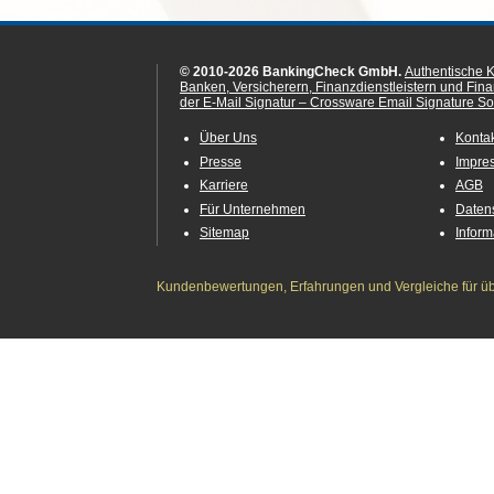
© 2010-2026 BankingCheck GmbH.
Authentische 
Banken, Versicherern, Finanzdienstleistern und Fin
der E-Mail Signatur – Crossware Email Signature Sol
Über Uns
Konta
Presse
Impre
Karriere
AGB
Für Unternehmen
Daten
Sitemap
Infor
Kundenbewertungen, Erfahrungen und Vergleiche für übe