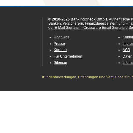
© 2010-2026 BankingCheck GmbH.
Authentische 
Banken, Versicherern, Finanzdienstleistern und Fin
der E-Mail Signatur – Crossware Email Signature Sol
Über Uns
Konta
Presse
Impre
Karriere
AGB
Für Unternehmen
Daten
Sitemap
Infor
Kundenbewertungen, Erfahrungen und Vergleiche für übe