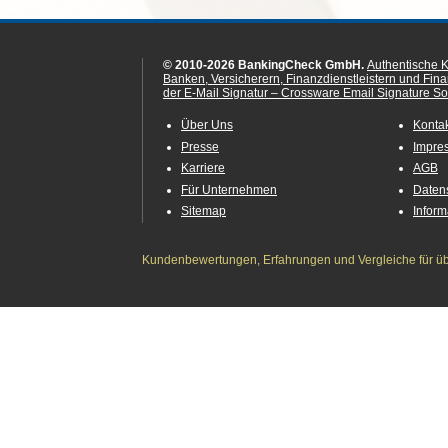
© 2010-2026 BankingCheck GmbH.
Authentische 
Banken, Versicherern, Finanzdienstleistern und Fin
der E-Mail Signatur – Crossware Email Signature Sol
Über Uns
Konta
Presse
Impre
Karriere
AGB
Für Unternehmen
Daten
Sitemap
Infor
Kundenbewertungen, Erfahrungen und Vergleiche für übe