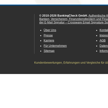
© 2010-2026 BankingCheck GmbH.
Authentische 
Banken, Versicherern, Finanzdienstleistern und Fin
der E-Mail Signatur – Crossware Email Signature Sol
Über Uns
Konta
Presse
Impre
Karriere
AGB
Für Unternehmen
Daten
Sitemap
Infor
Kundenbewertungen, Erfahrungen und Vergleiche für übe