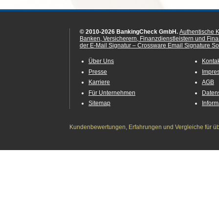
© 2010-2026 BankingCheck GmbH.
Authentische 
Banken, Versicherern, Finanzdienstleistern und Fin
der E-Mail Signatur – Crossware Email Signature Sol
Über Uns
Konta
Presse
Impre
Karriere
AGB
Für Unternehmen
Daten
Sitemap
Infor
Kundenbewertungen, Erfahrungen und Vergleiche für übe