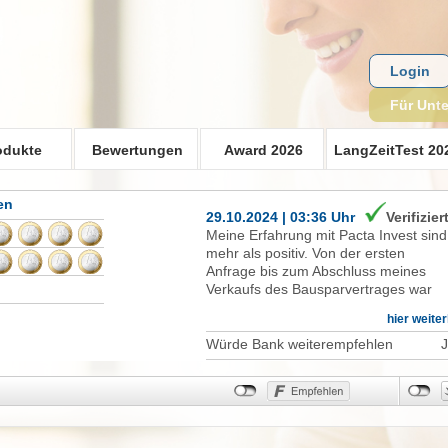
Login
Für Unt
odukte
Bewertungen
Award 2026
LangZeitTest 20
en
29.10.2024 | 03:36 Uhr
Verifizier
Meine Erfahrung mit Pacta Invest sind
mehr als positiv. Von der ersten
Anfrage bis zum Abschluss meines
Verkaufs des Bausparvertrages war
alles freundlich ,schnell und
hier weite
unkompliziert bearbeitet worden. Wie
versprochen,war das Geld nach 18
Würde Bank weiterempfehlen
Tagen auf meinem Girokonto. Der
Schriftwechsel per Email war super
super freundlich und nett. Man erhält
den Schriftwechsel per Email auch
noch einmal postalisch. Besonderen