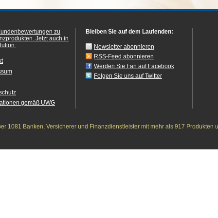
Dank nochmals an Frau Uhlig für Ihre
tolle Hilfe Ich kann Pacta Invest nur
positiv weiterempfehlen.
Kundenbewertungen zu
Bleiben Sie auf dem Laufenden:
anzprodukten.
Jetzt auch in
ution.
Newsletter abonnieren
RSS-Feed abonnieren
kt
Werden Sie Fan auf Facebook
ssum
Folgen Sie uns auf Twitter
schutz
mationen gemäß UWG
r 1081 Banken, Versicherer und Finanzdienstleister mit mehr als 917 Produkten 