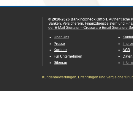
© 2010-2026 BankingCheck GmbH.
Authentische 
Banken, Versicherern, Finanzdienstleistern und Fin
der E-Mail Signatur – Crossware Email Signature Sol
Über Uns
Konta
Presse
Impre
Karriere
AGB
Für Unternehmen
Daten
Sitemap
Infor
Kundenbewertungen, Erfahrungen und Vergleiche für übe