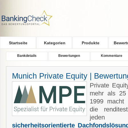
Skip to main content
Startseite
Kategorien
Produkte
Bewert
Bankdetails
Bewertungen
Kommentare
Munich Private Equity | Bewertu
Private Equit
mehr als 25 
1999 macht
die rendites
jeden z
sicherheitsorientierte Dachfondslösun