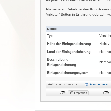
Angaben Versicherungen von einem notwen
Alle weiteren Details zu den Kondition
Anbieter“ Button in Erfahrung gebracht w
Details
Typ
Versich
Höhe der Einlagensicherung
Nicht v
Land der Einlagensicherung
nicht v
Beschreibung
nicht v
Einlagensicherung
Einlagensicherungssystem
nicht v
Auf BankingCheck.de:
Kommentieren