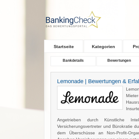
Skip to main content
Startseite
Kategorien
Pr
Bankdetails
Bewertungen
Lemonade | Bewertungen & Erfa
Lemon
Miete
Hausra
Insurt
Angetrieben durch Künstliche Int
Versicherungsvertreter und Bürokratie du
dem Überschüsse an Non-Profit-Orga