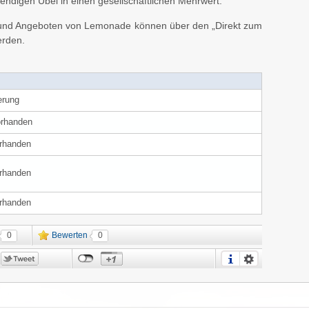
digen Übel in einen gesellschaftlichen Mehrwert.
en und Angeboten von Lemonade können über den „Direkt zum
erden.
erung
orhanden
orhanden
orhanden
orhanden
0
Bewerten
0