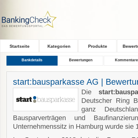
Skip to main content
Startseite
Kategorien
Produkte
Bewert
Bankdetails
Bewertungen
Kommentare
start:bausparkasse AG | Bewert
Die
start:bau
Deutscher Ring B
ganz Deutschla
Bausparverträgen und Baufinanzierun
Unternehmenssitz in Hamburg wurde sie 