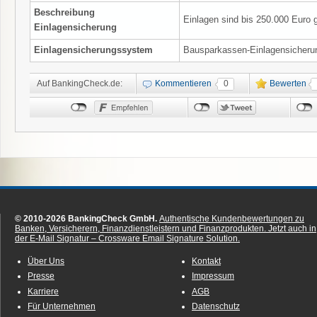
Beschreibung
Einlagen sind bis 250.000 Euro g
Einlagensicherung
Einlagensicherungssystem
Bausparkassen-Einlagensicheru
Auf BankingCheck.de:
Kommentieren
0
Bewerten
© 2010-2026 BankingCheck GmbH.
Authentische Kundenbewertungen zu
Banken, Versicherern, Finanzdienstleistern und Finanzprodukten.
Jetzt auch in
der E-Mail Signatur – Crossware Email Signature Solution.
Über Uns
Kontakt
Presse
Impressum
Karriere
AGB
Für Unternehmen
Datenschutz