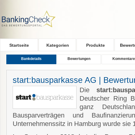
Skip to main content
Startseite
Kategorien
Produkte
Bewert
Bankdetails
Bewertungen
Kommentare
start:bausparkasse AG | Bewert
Die
start:bau
Deutscher Ring B
ganz Deutschla
Bausparverträgen und Baufinanzierun
Unternehmenssitz in Hamburg wurde sie 