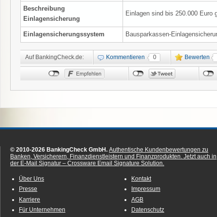
Beschreibung
Einlagen sind bis 250.000 Euro g
Einlagensicherung
Einlagensicherungssystem
Bausparkassen-Einlagensicheru
Auf BankingCheck.de:
Kommentieren
0
Bewerten
© 2010-2026 BankingCheck GmbH.
Authentische Kundenbewertungen zu
Banken, Versicherern, Finanzdienstleistern und Finanzprodukten.
Jetzt auch in
der E-Mail Signatur – Crossware Email Signature Solution.
Über Uns
Kontakt
Presse
Impressum
Karriere
AGB
Für Unternehmen
Datenschutz