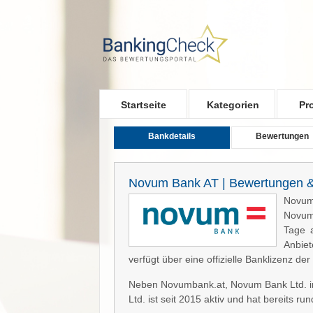
Skip to main content
Startseite
Kategorien
Pr
Bankdetails
Bewertungen
Novum Bank AT | Bewertungen &
Novumb
Novumb
Tage a
Anbie
verfügt über eine offizielle Banklizenz der
Neben Novumbank.at, Novum Bank Ltd. in 
Ltd. ist seit 2015 aktiv und hat bereits r