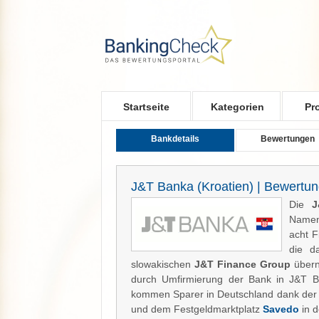
Skip to main content
Startseite
Kategorien
Pr
Bankdetails
Bewertungen
J&T Banka (Kroatien) | Bewertu
Die
J
Name
acht F
die d
slowakischen
J&T Finance Group
übern
durch Umfirmierung der Bank in J&T B
kommen Sparer in Deutschland dank der 
und dem Festgeldmarktplatz
Savedo
in d