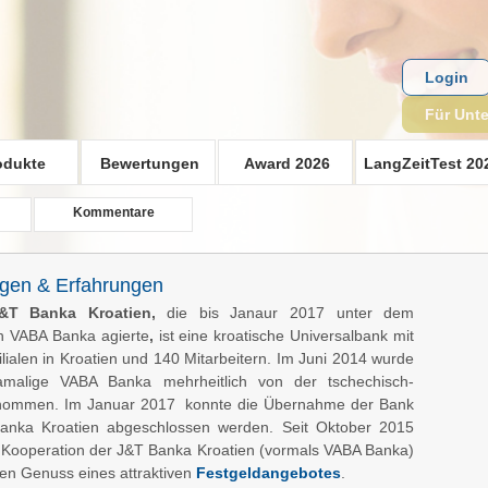
Login
Für Unt
odukte
Bewertungen
Award 2026
LangZeitTest 20
Kommentare
ngen & Erfahrungen
&T Banka Kroatien,
die bis Janaur 2017 unter dem
n
VABA Banka agierte
,
ist eine kroatische Universalbank mit
ilialen in Kroatien und 140 Mitarbeitern. Im Juni 2014 wurde
amalige VABA Banka mehrheitlich von der tschechisch-
ommen. Im Januar 2017 konnte die Übernahme der Bank
anka Kroatien abgeschlossen werden. Seit Oktober 2015
Kooperation der J&T Banka Kroatien (vormals VABA Banka)
en Genuss eines attraktiven
Festgeldangebotes
.