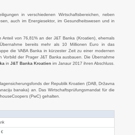
iligungen in verschiedenen Wirtschaftsbereichen, neben
sen, auch im Energiesektor, im Gesundheitswesen und in
en Anteil von 76,81% an der J&T Banka (Kroatien), ehemals
 Übernahme bereits mehr als 10 Millionen Euro in das
ruppe die VABA Banka in kürzester Zeit zu einer modernen
ch Vorbild der Prager J&T Banka ausbauen. Die Übernahme
ka
in
J&T Banka Kroatien
im Janaur 2017 ihren Abschluss.
lagensicherungsfonds der Republik Kroatien (DAB, Državna
sanaciju banaka) an. Das Wirtschaftsprüfungsmandat für die
erhouseCoopers (PwC) gehalten.
ank
 €