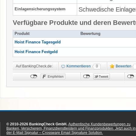
Schwedische Einlage
Einlagensicherungssystem
Verfügbare Produkte und deren Bewer
Produkt
Bewertung
Hoist Finance Tagesgeld
Hoist Finance Festgeld
Auf BankingCheck.de:
Kommentieren
0
Bewerten
© 2010-2026 BankingCheck GmbH.
Authentische Kundenbewertungen zu
Banken, Versicherern, Finanzdienstleistern und Finanzprodukten.
Jetzt auch in
der E-Mail Signatur – Crossware Email Signature Solution.