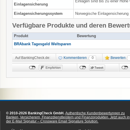
Einlagen sind bis zu einer Höhe
Einlagensicherung
Einlagensicherungssystem
Norwegische Einlagensicherung 
Verfügbare Produkte und deren Bewer
Produkt
Bewertung
BRAbank Tagesgeld Weltsparen
Auf BankingCheck.de:
Kommentieren
0
Bewerten
© 2010-2026 BankingCheck GmbH.
Authentische Kundenbewertungen zu
Banken, Versicherern, Finanzdienstleistern und Finanzprodukten.
Jetzt auch in
der E-Mail Signatur – Crossware Email Signature Solution.