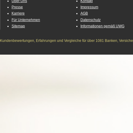
Über Uns
Kontakt
Presse
Impressum
Karriere
AGB
Für Unternehmen
Datenschutz
Sitemap
Informationen gemäß UWG
Kundenbewertungen, Erfahrungen und Vergleiche für über 1081 Banken, Versichere