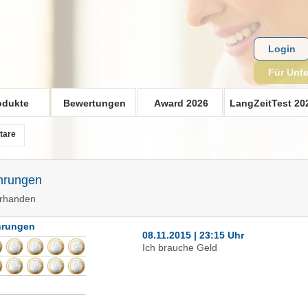
Login
Für Unt
odukte
Bewertungen
Award 2026
LangZeitTest 20
tare
hrungen
orhanden
hrungen
08.11.2015 | 23:15 Uhr
Ich brauche Geld