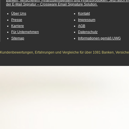
Banken, Versicherern, Finanzdienstleistern und Finanzprodukten.
Jetzt auch in
der E-Mail Signatur – Crossware Email Signature Solution.
Über Uns
Kontakt
Presse
Impressum
Karriere
AGB
Für Unternehmen
Datenschutz
Sitemap
Informationen gemäß UWG
Kundenbewertungen, Erfahrungen und Vergleiche für über 1081 Banken, Versichere