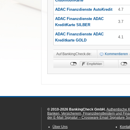
ClubmobilKarte
ADAC Finanzdienste AutoKredit
4.7
ADAC Finanzdienste ADAC
3.7
KreditKarte SILBER
ADAC Finanzdienste ADAC
4.1
Kreditkarte GOLD
Auf BankingCheck.de:
Kommentieren
© 2010-2026 BankingCheck GmbH.
Authentische 
Banken, Versicherern, Finanzdienstleistern und Fin
der E-Mail Signatur – Crossware Email Signature Sol
Über Uns
Konta