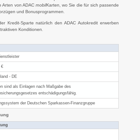
ne Arten von ADAC
mobil
Karten, wo Sie die für sich passende
 Vorzügen und Bonusprogrammen.
r Kredit-Sparte natürlich den ADAC Autokredit erwerben
traktiven Konditionen.
enstleister
 €
land - DE
n sind als Einlagen nach Maßgabe des
nsicherungsgesetzes entschädigungsfähig.
ngssystem der Deutschen Sparkassen-Finanzgruppe
tung
tung