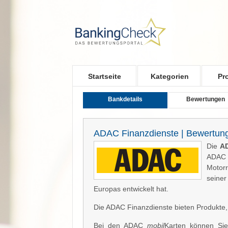
Skip to main content
Startseite
Kategorien
Pr
Bankdetails
Bewertungen
ADAC Finanzdienste | Bewertun
Die
A
ADAC C
Motorr
seiner
Europas entwickelt hat.
Die ADAC Finanzdienste bieten Produkte, 
Bei den ADAC
mobil
Karten können Si