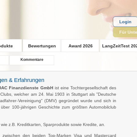
Login
Für Unt
odukte
Bewertungen
Award 2026
LangZeitTest 20
Kommentare
gen & Erfahrungen
DAC Finanzdienste GmbH
ist eine Tochtergesellschaft des
lubs, welcher am 24. Mai 1903 in Stuttgart als "Deutsche
adfahrer-Vereinigung" (DMV) gegründet wurde und sich in
 über 100-jährigen Geschichte zum größten Automobilclub
wie z.B. Kreditkarten, Sparprodukte sowie Kredite, an.
e zwischen den beiden Top-Marken Visa und Mastercard