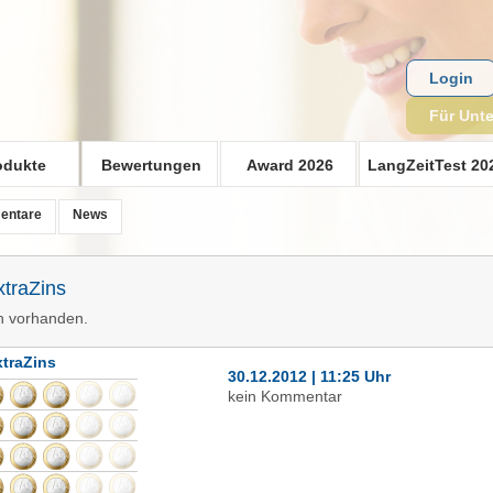
Login
Für Unt
odukte
Bewertungen
Award 2026
LangZeitTest 20
entare
News
traZins
n vorhanden.
traZins
30.12.2012 | 11:25 Uhr
kein Kommentar