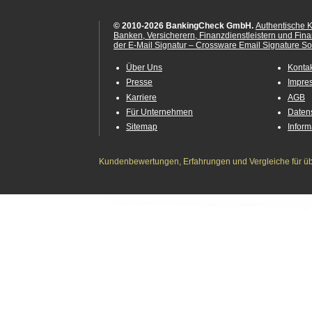
© 2010-2026 BankingCheck GmbH.
Authentische 
Banken, Versicherern, Finanzdienstleistern und Fin
der E-Mail Signatur – Crossware Email Signature Sol
Über Uns
Konta
Presse
Impre
Karriere
AGB
Für Unternehmen
Daten
Sitemap
Infor
Kundenbewertungen, Erfahrungen und Vergleiche für übe