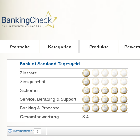
Skip to main content
Startseite
Kategorien
Produkte
Bewert
Bank of Scotland Tagesgeld
Zinssatz
Zinsgutschrift
Sicherheit
Service, Beratung & Support
Banking & Prozesse
Gesamtbewertung
3.4
Kommentieren
0