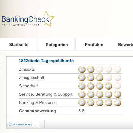
Skip to main content
Startseite
Kategorien
Produkte
Bewert
1822direkt Tagesgeldkonto
Zinssatz
Zinsgutschrift
Sicherheit
Service, Beratung & Support
Banking & Prozesse
Gesamtbewertung
3.8
Kommentieren
0