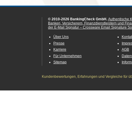
© 2010-2026 BankingCheck GmbH.
Authentische 
Banken, Versicherern, Finanzdienstleistern und Fin
der E-Mail Signatur – Crossware Email Signature Sol
Über Uns
Konta
Presse
Impre
Karriere
AGB
Für Unternehmen
Daten
Sitemap
Infor
Kundenbewertungen, Erfahrungen und Vergleiche für übe