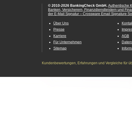
© 2010-2026 BankingCheck GmbH.
Authentische 
Banken, Versicherern, Finanzdienstleistern und Fin
der E-Mail Signatur – Crossware Email Signature Sol
Über Uns
Konta
Presse
Impre
Karriere
AGB
Für Unternehmen
Daten
Sitemap
Infor
Kundenbewertungen, Erfahrungen und Vergleiche für übe