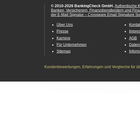
© 2010-2026 BankingCheck GmbH.
Authentische 
Banken, Versicherern, Finanzdienstleistern und Fin
der E-Mail Signatur – Crossware Email Signature Sol
Über Uns
Konta
Presse
Impre
Karriere
AGB
Für Unternehmen
Daten
Sitemap
Infor
Kundenbewertungen, Erfahrungen und Vergleiche für übe