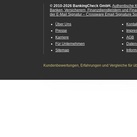
© 2010-2026 BankingCheck GmbH.
Authentische 
Banken, Versicherern, Finanzdienstleistern und Fin
der E-Mail Signatur – Crossware Email Signature Sol
Über Uns
Konta
Presse
Impre
Karriere
AGB
Für Unternehmen
Daten
Sitemap
Infor
Kundenbewertungen, Erfahrungen und Vergleiche für übe