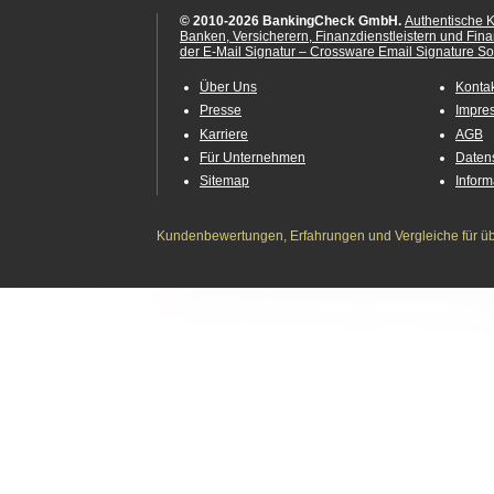
© 2010-2026 BankingCheck GmbH.
Authentische 
Banken, Versicherern, Finanzdienstleistern und Fin
der E-Mail Signatur – Crossware Email Signature Sol
Über Uns
Konta
Presse
Impre
Karriere
AGB
Für Unternehmen
Daten
Sitemap
Infor
Kundenbewertungen, Erfahrungen und Vergleiche für übe