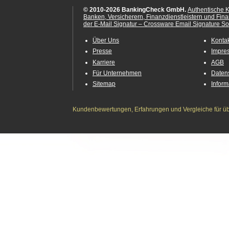
© 2010-2026 BankingCheck GmbH.
Authentische 
Banken, Versicherern, Finanzdienstleistern und Fin
der E-Mail Signatur – Crossware Email Signature Sol
Über Uns
Konta
Presse
Impre
Karriere
AGB
Für Unternehmen
Daten
Sitemap
Infor
Kundenbewertungen, Erfahrungen und Vergleiche für übe